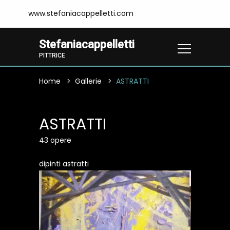
www.stefaniacappelletti.com
Stefaniacappelletti
PITTRICE
Home
Gallerie
ASTRATTI
ASTRATTI
43 opere
dipinti astratti