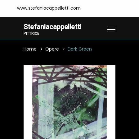
www.stefaniacappelletti.com
Stefaniacappelletti
PITTRICE
Home
Opere
Dark Green