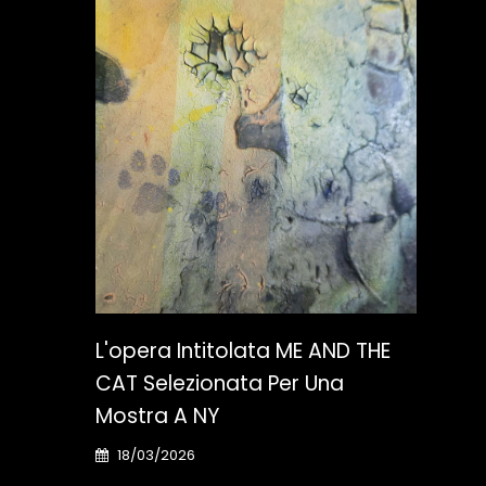
L'opera Intitolata ME AND THE
Nas
ETTI
CAT Selezionata Per Una
The
Mostra A NY
18
18/03/2026