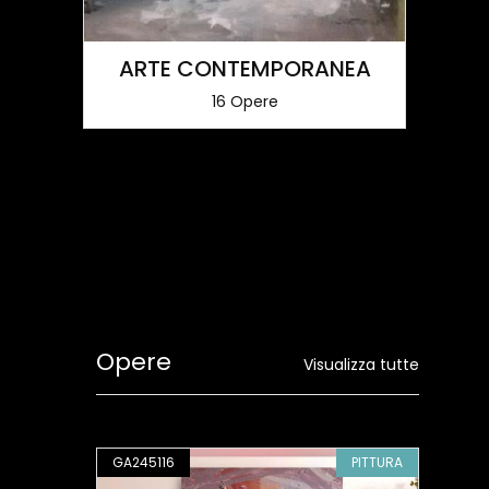
ARTE CONTEMPORANEA
16 Opere
Opere
Visualizza tutte
PITTURA
GA245116
PITTURA
GA